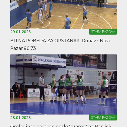
29.01.2023.
STARA PAZOVA
BITNA POBEDA ZA OPSTANAK: Dunav - Novi
Pazar 96:73
28.01.2023.
STARA PAZOVA
Omladinac poražen posle "drame" na Banjici: