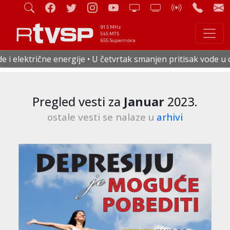
91.5 MHz
545 MTS
655 Supernova
etvrtak smanjen pritisak vode u celoj Staroj Pazovi • Od 17
Pregled vesti za
Januar
2023.
ostale vesti se nalaze u
arhivi