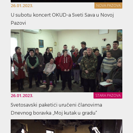
26.01.2023.
NOVA PAZOVA
U subotu koncert OKUD-a Sveti Sava u Novoj
Pazovi
26.01.2023.
STARA PAZOVA
Svetosavski paketići uručeni članovima
Dnevnog boravka „Moj kutak u gradu“