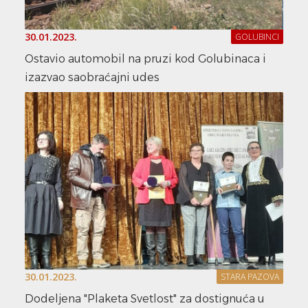
30.01.2023.
GOLUBINCI
Ostavio automobil na pruzi kod Golubinaca i
izazvao saobraćajni udes
30.01.2023.
STARA PAZOVA
Dodeljena "Plaketa Svetlost" za dostignuća u