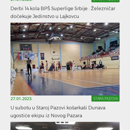
Derbi 14.kola BPŠ Superlige Srbije : Železničar
dočekuje Jedinstvo u Lajkovcu
27.01.2023.
STARA PAZOVA
U subotu u Staroj Pazovi košarkaši Dunava
ugostiće ekipu iz Novog Pazara