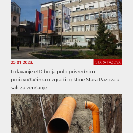
25.01.2023.
STARA PAZOVA
Izdavanje eID broja poljoprivrednim
proizvođačima u zgradi opštine Stara Pazova u
sali za venčanje