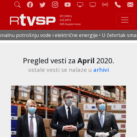
91.5 MHz
545 MTS
655 Supernova
rične energije • U četvrtak smanjen pritisak vode u celoj S
Pregled vesti za
April
2020.
ostale vesti se nalaze u
arhivi