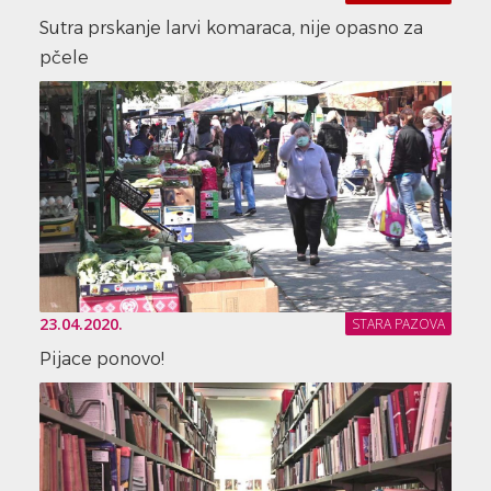
Sutra prskanje larvi komaraca, nije opasno za
pčele
23.04.2020.
STARA PAZOVA
Pijace ponovo!