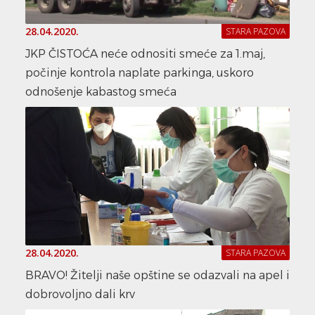
28.04.2020.
STARA PAZOVA
JKP ČISTOĆA neće odnositi smeće za 1.maj,
počinje kontrola naplate parkinga, uskoro
odnošenje kabastog smeća
28.04.2020.
STARA PAZOVA
BRAVO! Žitelji naše opštine se odazvali na apel i
dobrovoljno dali krv