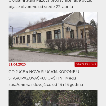
U opštini Stara Pazova prodavnice rade duže,
pijace otvorene od srede 22. aprila
21.04.2020.
STARA PAZOVA
OD JUČE 4 NOVA SLUČAJA KORONE U
STAROPAZOVAČKOJ OPŠTINI: Među
zaraženima i devojčice od 13 i 15 godina