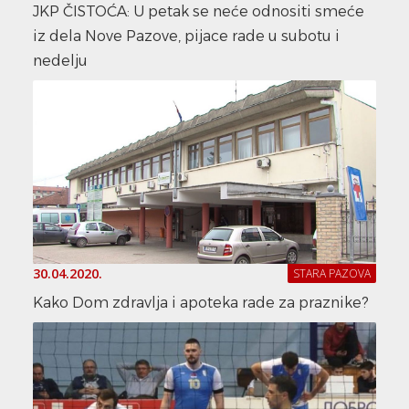
JKP ČISTOĆA: U petak se neće odnositi smeće
iz dela Nove Pazove, pijace rade u subotu i
nedelju
30.04.2020.
STARA PAZOVA
Kako Dom zdravlja i apoteka rade za praznike?