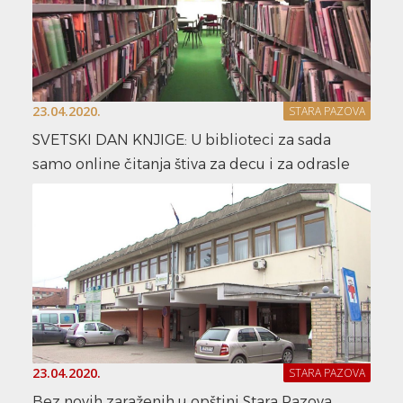
23.04.2020.
STARA PAZOVA
SVETSKI DAN KNJIGE: U biblioteci za sada
samo online čitanja štiva za decu i za odrasle
23.04.2020.
STARA PAZOVA
Bez novih zaraženih u opštini Stara Pazova,