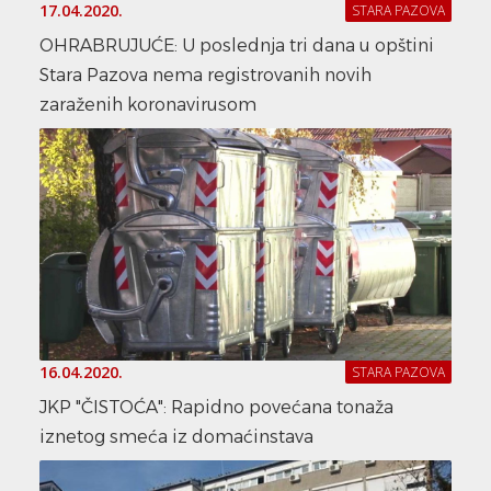
17.04.2020.
STARA PAZOVA
OHRABRUJUĆE: U poslednja tri dana u opštini
Stara Pazova nema registrovanih novih
zaraženih koronavirusom
16.04.2020.
STARA PAZOVA
JKP "ČISTOĆA": Rapidno povećana tonaža
iznetog smeća iz domaćinstava