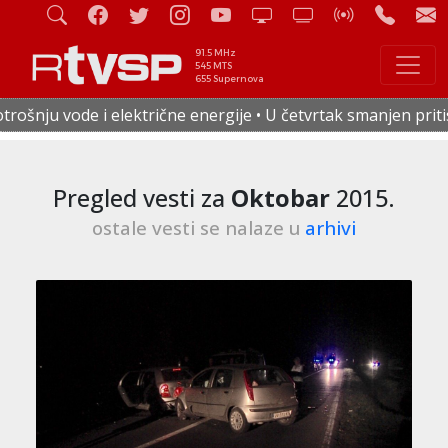
91.5 MHz
545 MTS
655 Supernova
ije • U četvrtak smanjen pritisak vode u celoj Staroj Pazovi
Pregled vesti za
Oktobar
2015.
ostale vesti se nalaze u
arhivi