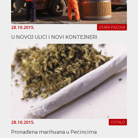
28.10.2015.
STARA PAZOVA
U NOVOJ ULICI I NOVI KONTEJNERI
28.10.2015.
OSTALO
Pronađena marihuana u Pećincima