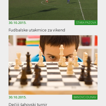
30.10.2015.
STARA PAZOVA
Fudbalske utakmice za vikend
30.10.2015.
BANOVCI DUNAV
Dečiji šahovski turnir