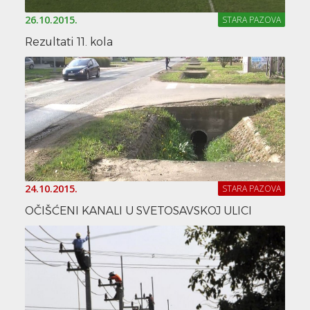
26.10.2015.
STARA PAZOVA
Rezultati 11. kola
24.10.2015.
STARA PAZOVA
OČIŠĆENI KANALI U SVETOSAVSKOJ ULICI