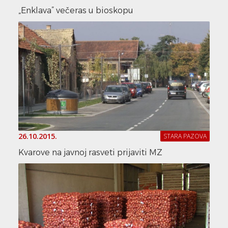
„Enklava” večeras u bioskopu
26.10.2015.
STARA PAZOVA
Kvarove na javnoj rasveti prijaviti MZ