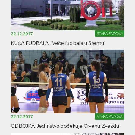
22.12.2017.
STARA PAZOVA
KUĆA FUDBALA: "Veče fudbala u Sremu"
22.12.2017.
STARA PAZOVA
ODBOJKA: Jedinstvo dočekuje Crvenu Zvezdu