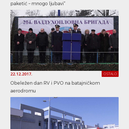
paketić – mnogo ljubavi“
22.12.2017.
OSTALO
Obeležen dan RV i PVO na batajničkom
aerodromu