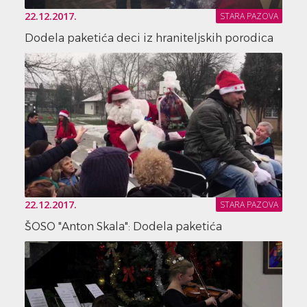
22.12.2017.
STARA PAZOVA
Dodela paketića deci iz hraniteljskih porodica
22.12.2017.
STARA PAZOVA
ŠOSO "Anton Skala": Dodela paketića