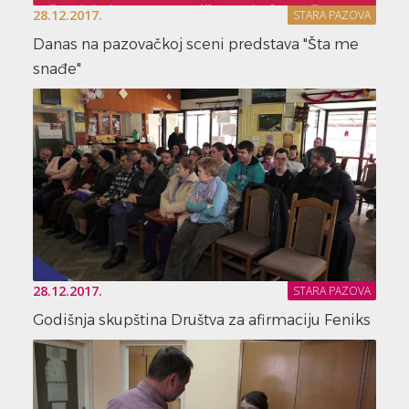
28.12.2017.
STARA PAZOVA
Danas na pazovačkoj sceni predstava "Šta me
snađe"
28.12.2017.
STARA PAZOVA
Godišnja skupština Društva za afirmaciju Feniks