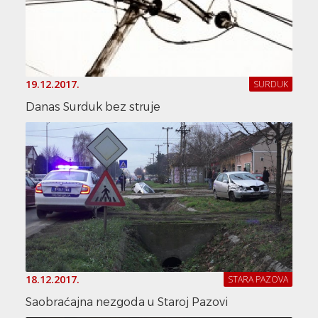
19.12.2017.
SURDUK
Danas Surduk bez struje
18.12.2017.
STARA PAZOVA
Saobraćajna nezgoda u Staroj Pazovi