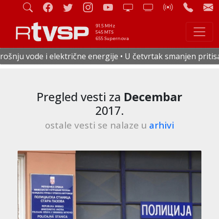
91.5 MHz
545 MTS
655 Supernova
ije • U četvrtak smanjen pritisak vode u celoj Staroj Pazovi
Pregled vesti za
Decembar
2017.
ostale vesti se nalaze u
arhivi