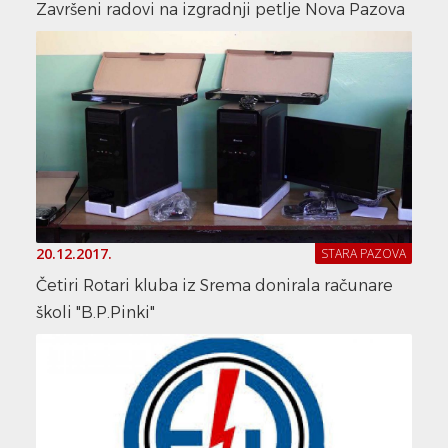
Završeni radovi na izgradnji petlje Nova Pazova
20.12.2017.
STARA PAZOVA
Četiri Rotari kluba iz Srema donirala računare
školi "B.P.Pinki"