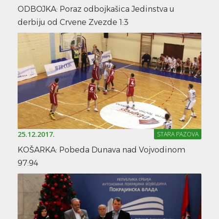
ODBOJKA: Poraz odbojkašica Jedinstva u
derbiju od Crvene Zvezde 1:3
25.12.2017.
STARA PAZOVA
KOŠARKA: Pobeda Dunava nad Vojvodinom
97:94