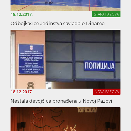
18.12.2017.
STARA PAZOVA
Odbojkašice Jedinstva savladale Dinamo
18.12.2017.
NOVA PAZOVA
Nestala devojčica pronađena u Novoj Pazovi