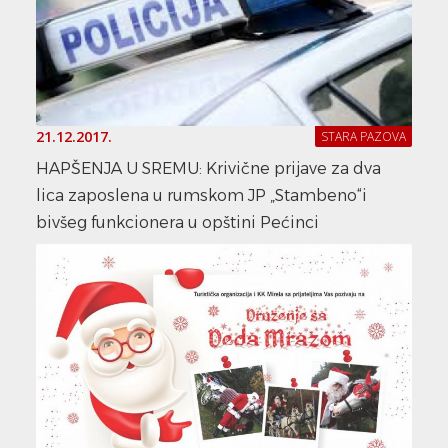
21.12.2017.
STARA PAZOVA
HAPŠENJA U SREMU: Krivične prijave za dva
lica zaposlena u rumskom JP „Stambeno“i
bivšeg funkcionera u opštini Pećinci