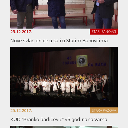
25.12.2017.
STARI BANOVCI
Nove svlačionice u sali u Starim Banovcima
25.12.2017.
STARA PAZOVA
KUD "Branko Radičević" 45 godina sa Vama