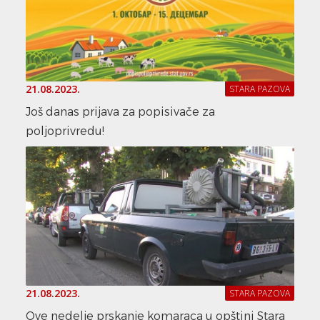
21.08.2023.
STARA PAZOVA
Još danas prijava za popisivače za
poljoprivredu!
21.08.2023.
STARA PAZOVA
Ove nedelje prskanje komaraca u opštini Stara