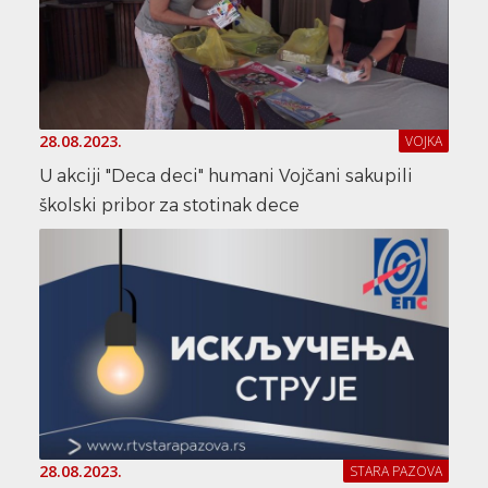
28.08.2023.
VOJKA
U akciji "Deca deci" humani Vojčani sakupili
školski pribor za stotinak dece
28.08.2023.
STARA PAZOVA