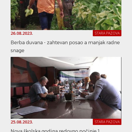
26.08.2023.
STARA PAZOVA
Berba duvana - zahtevan posao a manjak radne
snage
25.08.2023.
STARA PAZOVA
Nova školska godina redovno počinje 1.