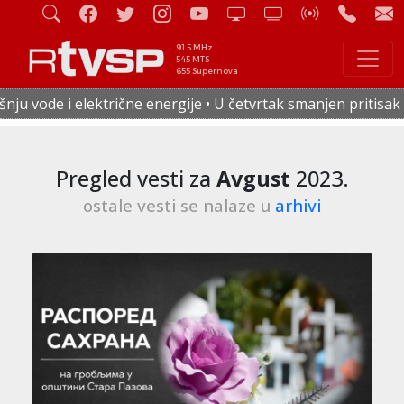
91.5 MHz
545 MTS
655 Supernova
je • U četvrtak smanjen pritisak vode u celoj Staroj Pazovi
Pregled vesti za
Avgust
2023.
ostale vesti se nalaze u
arhivi