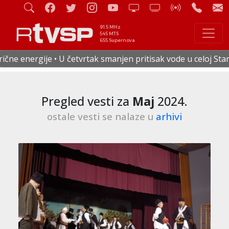
91.5 MHz
545 MTS
655 Supernova
manjen pritisak vode u celoj Staroj Pazovi • Od 17. avgusta 
Pregled vesti za
Maj
2024.
ostale vesti se nalaze u
arhivi