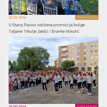
25.05.2024.
STARA PAZOVA
U Staroj Pazovi održana promocija knjige
Tatjane Trkulje Jakšić i Branke Nikolić
25.05.2024.
STARA PAZOVA