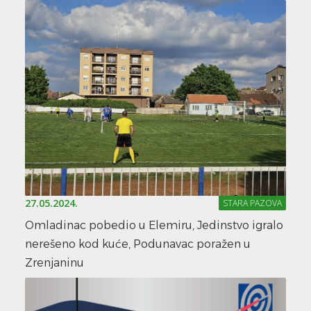
27.05.2024.
STARA PAZOVA
Omladinac pobedio u Elemiru, Jedinstvo igralo
nerešeno kod kuće, Podunavac poražen u
Zrenjaninu