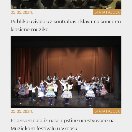
25.05.2024.
STARA PAZOVA
Publika uživala uz kontrabas i klavir na koncertu
klasične muzike
25.05.2024.
STARA PAZOVA
10 ansambala iz naše opštine učestvovaće na
Muzičkom festivalu u Vrbasu