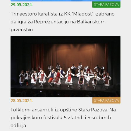
29.05.2024.
STARA PAZOVA
Trinaestoro karatista iz KK "Mladost" izabrano
da igra za Reprezentaciju na Balkanskom
prvenstvu
28.05.2024.
STARA PAZOVA
Folklorni ansambli iz opštine Stara Pazova: Na
pokrajinskom festivalu 5 zlatnih i 5 srebrnih
odličja