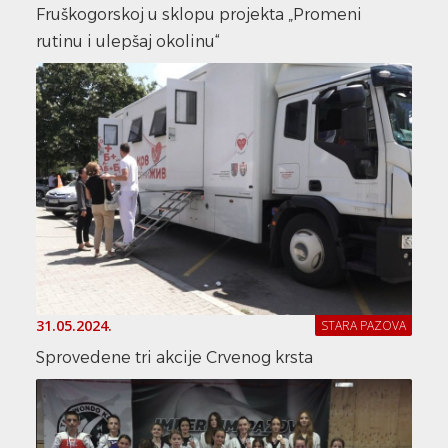
Fruškogorskoj u sklopu projekta „Promeni
rutinu i ulepšaj okolinu“
31.05.2024.
STARA PAZOVA
Sprovedene tri akcije Crvenog krsta