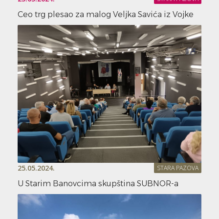
Ceo trg plesao za malog Veljka Savića iz Vojke
25.05.2024.
STARA PAZOVA
U Starim Banovcima skupština SUBNOR-a