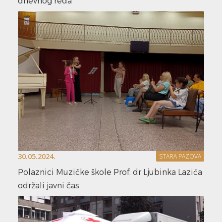
dnevnog reda
30.05.2024.
STARA PAZOVA
Polaznici Muzičke škole Prof. dr Ljubinka Lazića
održali javni čas