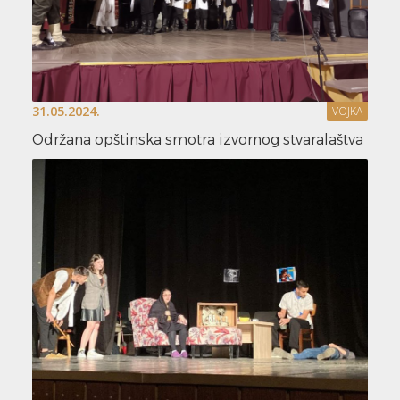
31.05.2024.
VOJKA
Održana opštinska smotra izvornog stvaralaštva