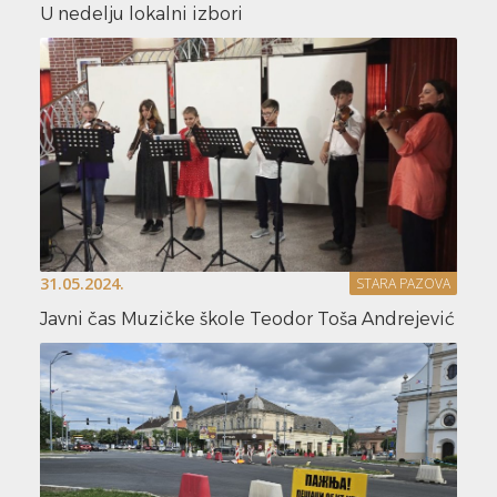
U nedelju lokalni izbori
31.05.2024.
STARA PAZOVA
Javni čas Muzičke škole Teodor Toša Andrejević