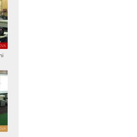
OVA
ni
OVA