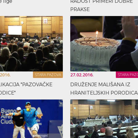
 lige
RADOST PRIMERI DOBRE
PRAKSE
.2016.
27.02.2016.
STARA PAZOVA
STARA PAZ
IKACIJA "PAZOVAČKE
DRUŽENJE MALIŠANA IZ
DICE"
HRANITELJSKIH PORODICA