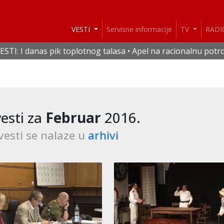
VESTI
Servisne informacije
TV
RAD
oplotnog talasa • Apel na racionalnu potrošnju vode i elektr
esti za
Februar
2016.
vesti se nalaze u
arhivi