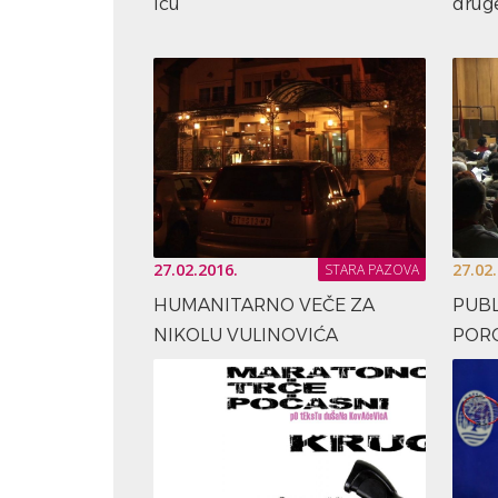
Icu
druge
27.02.2016.
27.02
STARA PAZOVA
HUMANITARNO VEČE ZA
PUBL
NIKOLU VULINOVIĆA
PORO