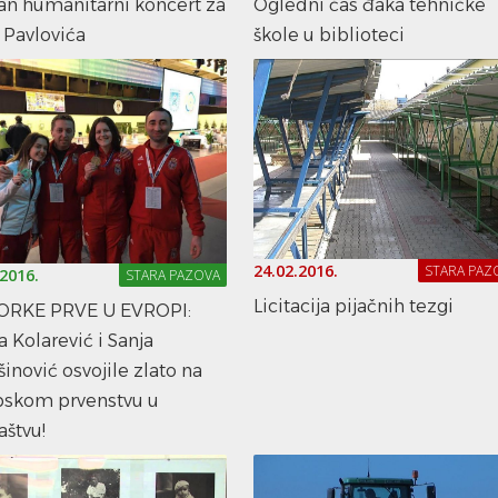
an humanitarni koncert za
Ogledni čas đaka tehničke
 Pavlovića
škole u biblioteci
24.02.2016.
STARA PAZ
.2016.
STARA PAZOVA
Licitacija pijačnih tezgi
ORKE PRVE U EVROPI:
a Kolarević i Sanja
inović osvojile zlato na
pskom prvenstvu u
aštvu!