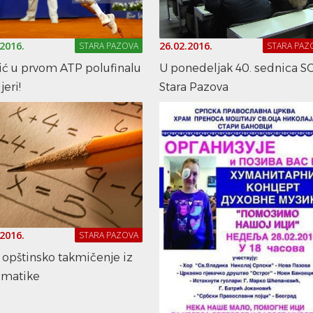
.2016.
26.02.2016.
STARA PAZOVA
STARA PAZ
ić u prvom ATP polufinalu
U ponedeljak 40. sednica S
jeri!
Stara Pazova
.2016.
STARA PAZOVA
 opštinsko takmičenje iz
matike