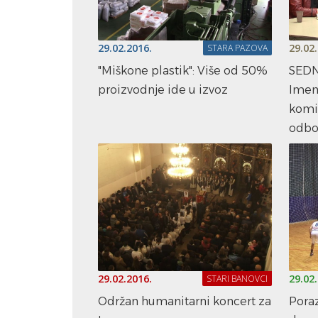
29.02.2016.
29.02
STARA PAZOVA
"Miškone plastik": Više od 50%
SEDN
proizvodnje ide u izvoz
Imen
komis
odbo
29.02.2016.
29.02
STARI BANOVCI
Održan humanitarni koncert za
Poraz