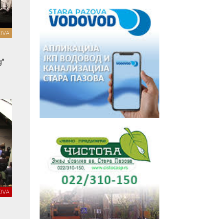
OVA
g"
OVA