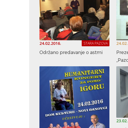
24.02.2016.
24.02
STARA PAZOVA
Održano predavanje o astmi
Preze
„Paz
23.02