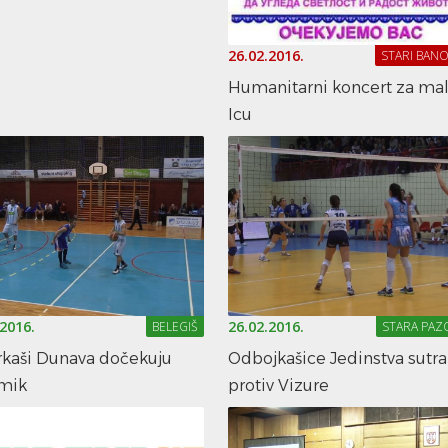
26.02.2016.
STARI BANO
Humanitarni koncert za ma
Icu
.2016.
26.02.2016.
BELEGIŠ
STARA PAZ
rkaši Dunava dočekuju
Odbojkašice Jedinstva sutra
mik
protiv Vizure