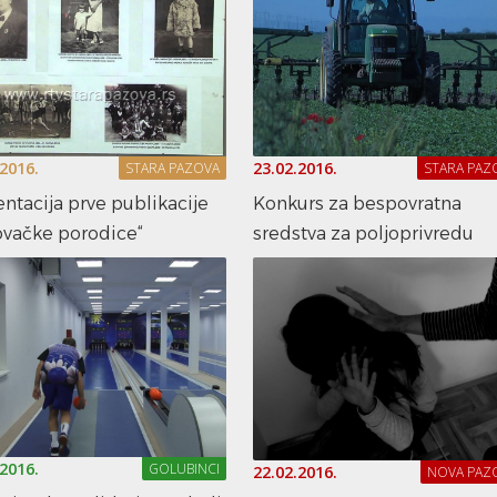
.2016.
23.02.2016.
STARA PAZOVA
STARA PAZ
ntacija prve publikacije
Konkurs za bespovratna
ovačke porodice“
sredstva za poljoprivredu
.2016.
GOLUBINCI
22.02.2016.
NOVA PAZ