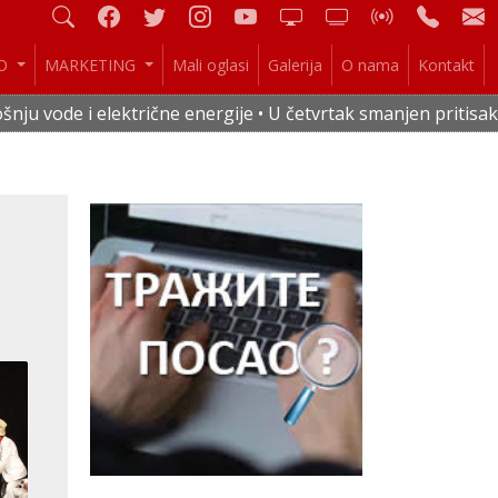
IO
MARKETING
Mali oglasi
Galerija
O nama
Kontakt
ične energije • U četvrtak smanjen pritisak vode u celoj St