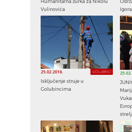
Humanitarna žurka za Nikolu
Održ
Vulinovića
Igora
25.02.2016.
GOLUBINCI
25.02
Isključenje struje u
JUNI
Golubincima
Marij
Vukaš
Evro
strelj