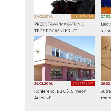
27.02.2016.
27.02
STARA PAZOVA
PREDSTAVA "MARATONCI
Lajov
TRČE POČASNI KRUG"
u kari
26.02.2016.
26.02
STARA PAZOVA
Konferencija u OŠ „Simeon
Sutra
Aranicki”
mate