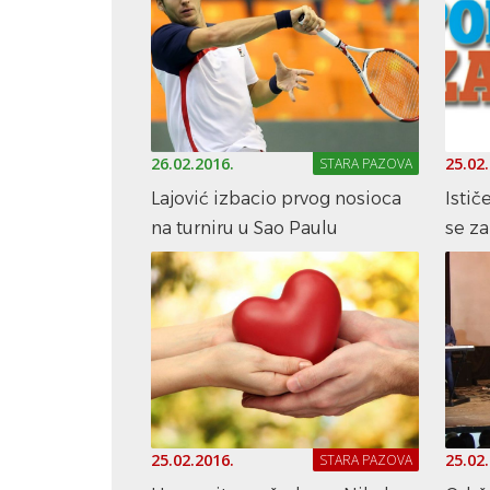
26.02.2016.
25.02
STARA PAZOVA
Lajović izbacio prvog nosioca
Istič
na turniru u Sao Paulu
se za
25.02.2016.
25.02
STARA PAZOVA