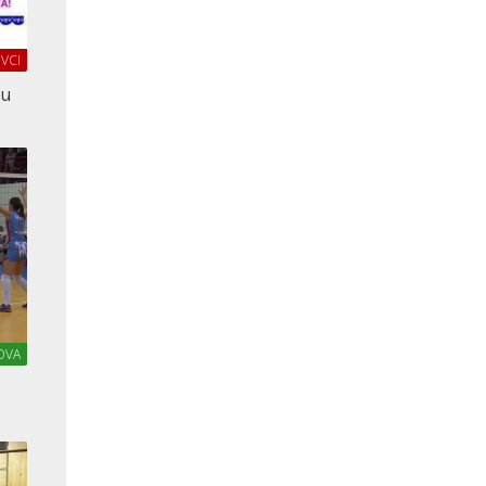
VCI
lu
OVA