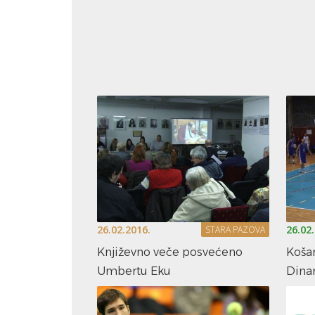
26.02.2016.
26.02
STARA PAZOVA
Književno veče posvećeno
Koša
Umbertu Eku
Dina