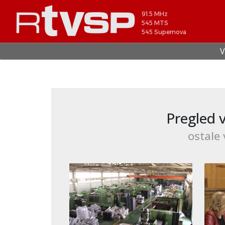
91.5 MHz
545 MTS
545 Supernova
VESTI: I danas pik t
Pregled v
ostale 