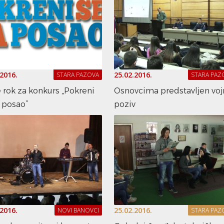
.2016.
25.02.2016.
STARA PAZOVA
STARA PAZ
e rok za konkurs „Pokreni
Osnovcima predstavljen voj
 posao”
poziv
.2016.
25.02.2016.
NOVI BANOVCI
STARA PAZ