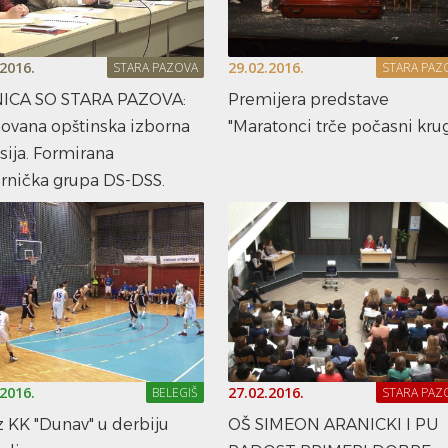
.2016.
29.02.2016.
STARA PAZOVA
STARA PAZ
ICA SO STARA PAZOVA:
Premijera predstave
ovana opštinska izborna
"Maratonci trče počasni kru
ija. Formirana
rnička grupa DS-DSS.
.2016.
27.02.2016.
BELEGIŠ
STARA PAZ
 KK "Dunav" u derbiju
OŠ SIMEON ARANICKI I PU