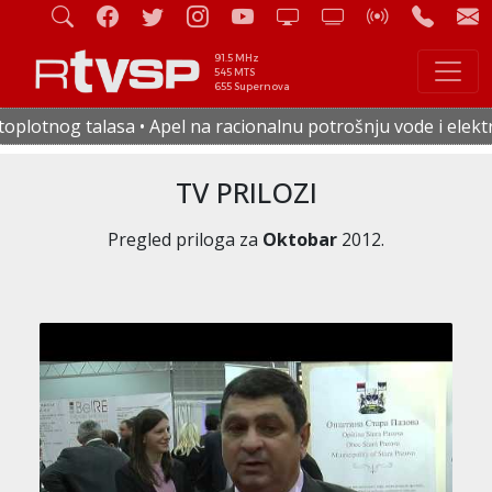
91.5 MHz
545 MTS
655 Supernova
 na racionalnu potrošnju vode i električne energije • U četv
TV PRILOZI
Pregled priloga za
Oktobar
2012.