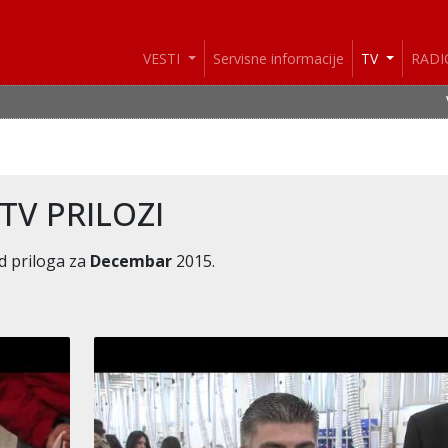
VESTI
Servisne informacije
TV
RAD
VESTI: I danas pi
TV PRILOZI
d priloga za
Decembar
2015.