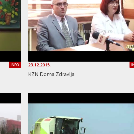
23.12.2015.
INFO
I
KZN Doma Zdravlja