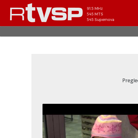
91.5 MHz
545 MTS
545 Supernova
Pregle