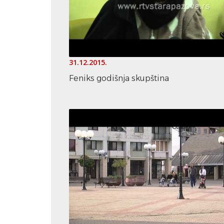
31.12.2015.
Feniks godišnja skupština