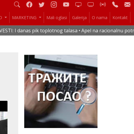
IO
MARKETING
Mali oglasi
Galerija
O nama
Kontakt
k toplotnog talasa • Apel na racionalnu potrošnju vode i ele