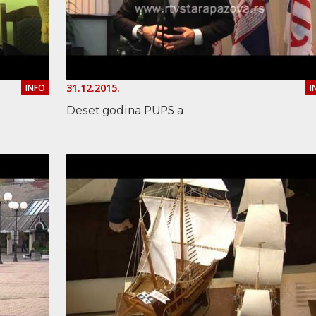
31.12.2015.
INFO
I
Deset godina PUPS a