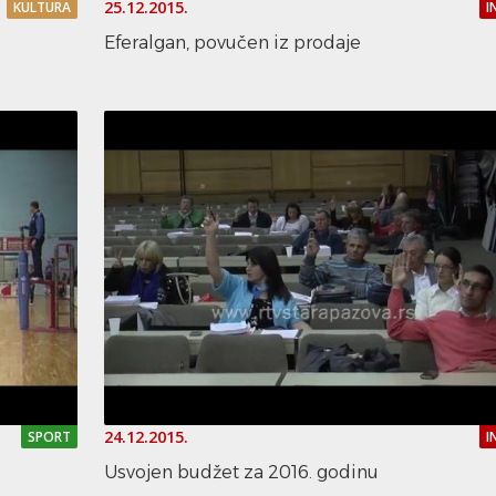
25.12.2015.
KULTURA
I
Eferalgan, povučen iz prodaje
24.12.2015.
SPORT
I
Usvojen budžet za 2016. godinu