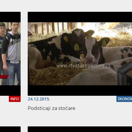
24.12.2015.
INFO
EKONOM
Podsticaji za stočare