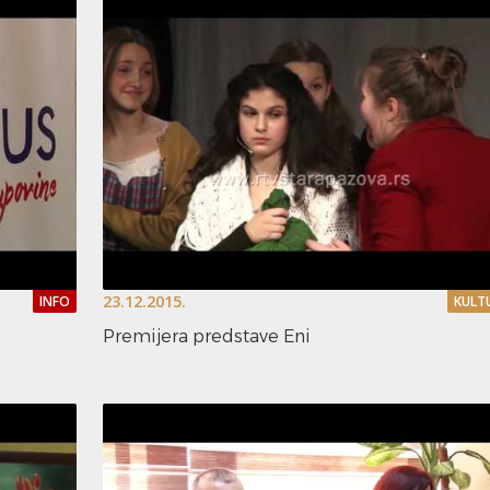
23.12.2015.
INFO
KULT
Premijera predstave Eni