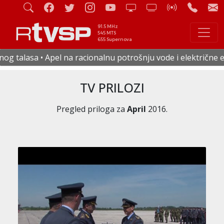
91.5 MHz
545 MTS
655 Supernova
cionalnu potrošnju vode i električne energije • U četvrtak s
TV PRILOZI
Pregled priloga za
April
2016.