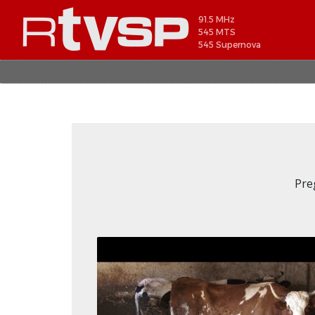
91.5 MHz
545 MTS
545 Supernova
Pre