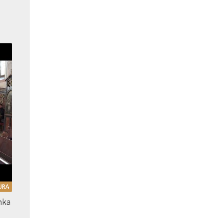
URA
nka