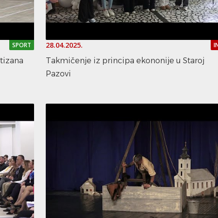
28.04.2025.
SPORT
I
tizana
Takmičenje iz principa ekononije u Staroj
Pazovi