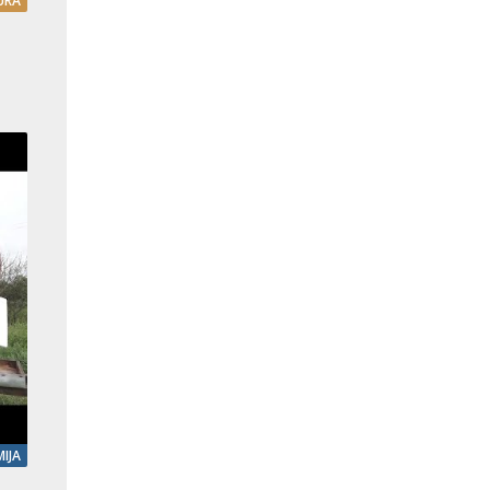
URA
IJA