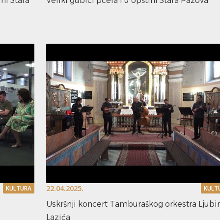
ni Stara
Veliki gubici pčela i u opštini Stara Pazova
22.04.2025.
KULTURA
KULT
Uskršnji koncert Tamburaškog orkestra Ljubi
Lazića