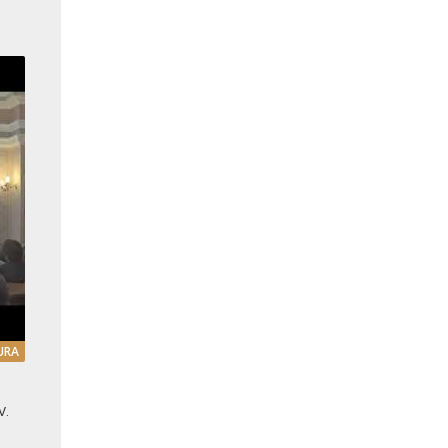
URA
v.