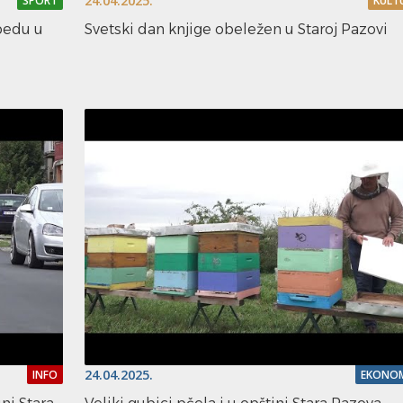
24.04.2025.
SPORT
KULT
bedu u
Svetski dan knjige obeležen u Staroj Pazovi
24.04.2025.
INFO
EKONOM