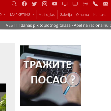
IO
MARKETING
Mali oglasi
Galerija
O nama
Kontakt
s pik toplotnog talasa • Apel na racionalnu potrošnju vode i