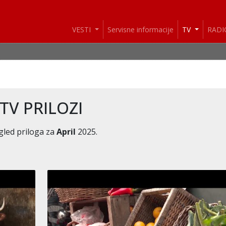
VESTI
Servisne informacije
TV
RAD
VESTI: I dana
TV PRILOZI
gled priloga za
April
2025.