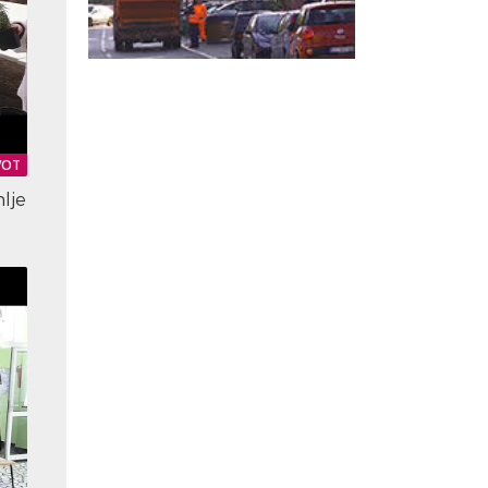
VOT
lje