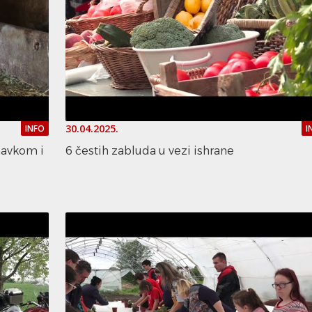
30.04.2025.
INFO
I
inavkom i
6 čestih zabluda u vezi ishrane