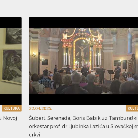
22.04.2025.
KULTURA
KULT
 u Novoj
Šubert: Serenada, Boris Babik uz Tamburaški
orkestar prof. dr Ljubinka Lazića u Slovačkoj e
crkvi