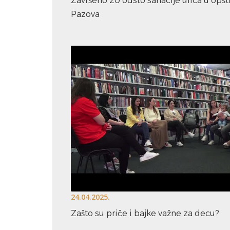
Završeno 20 odsto sanacije ulica u opšti
Pazova
24.04.2025.
Zašto su priče i bajke važne za decu?