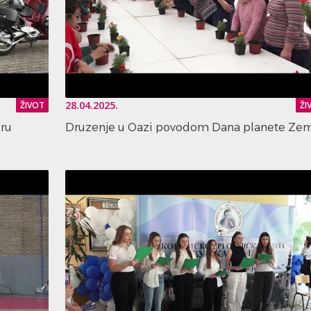
28.04.2025.
ŽIVOT
ŽI
dru
Druzenje u Oazi povodom Dana planete Zem