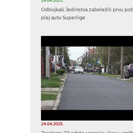
24.04.2025.
Odbojkaši Jedinstva zabeležili prvu po
plej autu Superlige
24.04.2025.