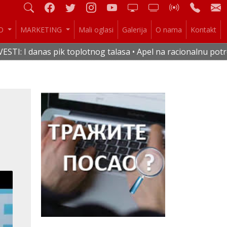
IO
MARKETING
Mali oglasi
Galerija
O nama
Kontakt
k toplotnog talasa • Apel na racionalnu potrošnju vode i el