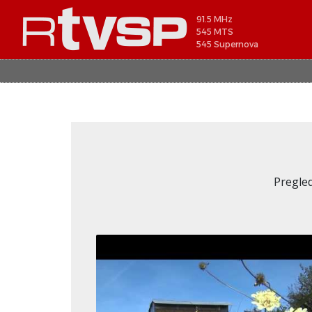
91.5 MHz
545 MTS
545 Supernova
Pregled