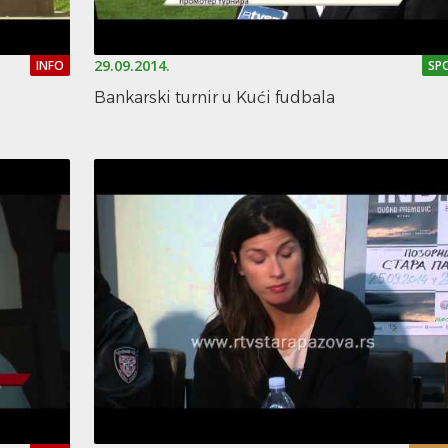
29.09.2014.
INFO
SP
Bankarski turnir u Kući fudbala