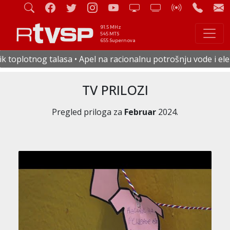
91.5 MHz
545 MTS
655 Supernova
pel na racionalnu potrošnju vode i električne energije • U č
TV PRILOZI
Pregled priloga za
Februar
2024.