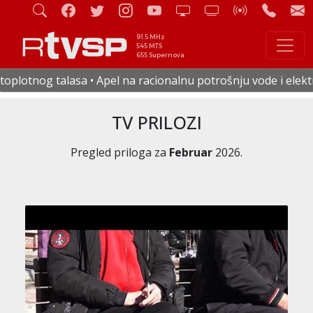
91.5 MHz
545 MTS
655 Supernova
el na racionalnu potrošnju vode i električne energije • U če
TV PRILOZI
Pregled priloga za
Februar
2026.