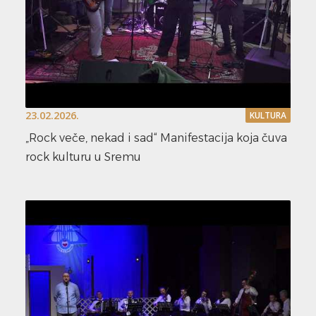
23.02.2026.
KULTURA
„Rock veče, nekad i sad“ Manifestacija koja čuva
rock kulturu u Sremu