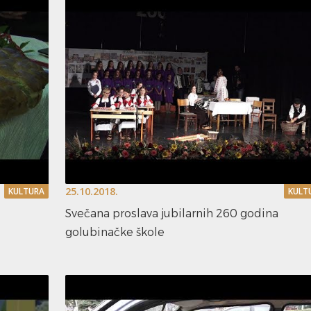
25.10.2018.
KULTURA
KULT
Svečana proslava jubilarnih 260 godina
golubinačke škole