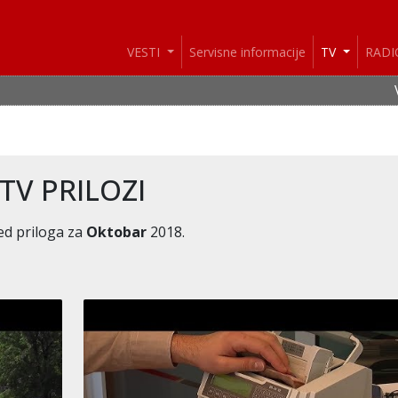
VESTI
Servisne informacije
TV
RAD
VESTI: I danas pi
TV PRILOZI
ed priloga za
Oktobar
2018.