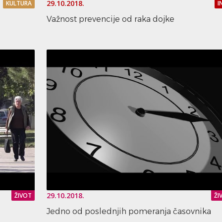
29.10.2018.
KULTURA
I
Važnost prevencije od raka dojke
29.10.2018.
ŽIVOT
ŽI
Jedno od poslednjih pomeranja časovnika