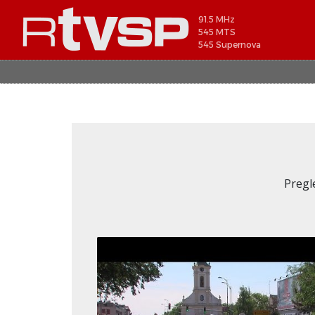
91.5 MHz
545 MTS
545 Supernova
Pregl