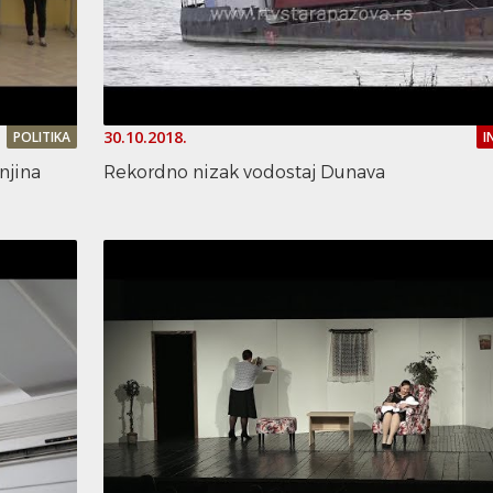
30.10.2018.
POLITIKA
I
njina
Rekordno nizak vodostaj Dunava