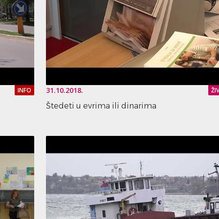
31.10.2018.
INFO
ŽI
Štedeti u evrima ili dinarima