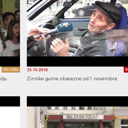
25.10.2018.
KULTURA
I
vlju
Zimske gume obavezne od 1. novembra