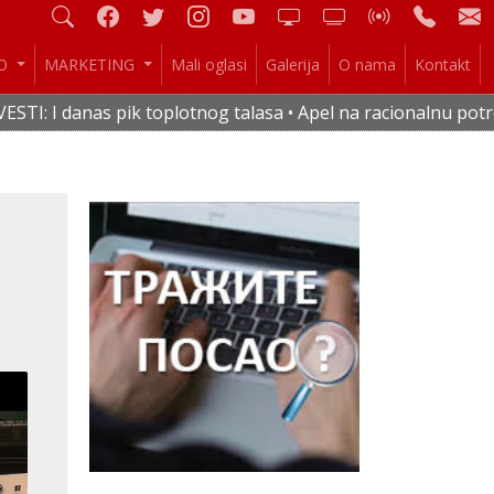
IO
MARKETING
Mali oglasi
Galerija
O nama
Kontakt
k toplotnog talasa • Apel na racionalnu potrošnju vode i ele