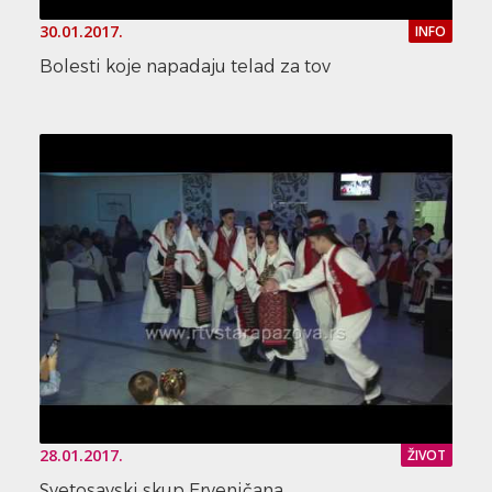
30.01.2017.
INFO
Bolesti koje napadaju telad za tov
28.01.2017.
ŽIVOT
Svetosavski skup Erveničana