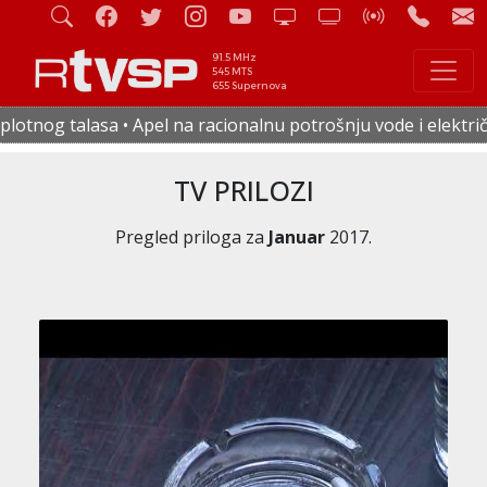
91.5 MHz
545 MTS
655 Supernova
na racionalnu potrošnju vode i električne energije • U četvr
TV PRILOZI
Pregled priloga za
Januar
2017.