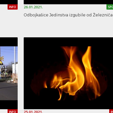
26.01.2021.
INFO
SP
Odbojkašice Jedinstva izgubile od Železniča
25.01.2021.
INFO
I