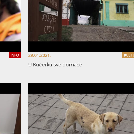
29.01.2021.
INFO
KULT
U Kućerku sve domaće