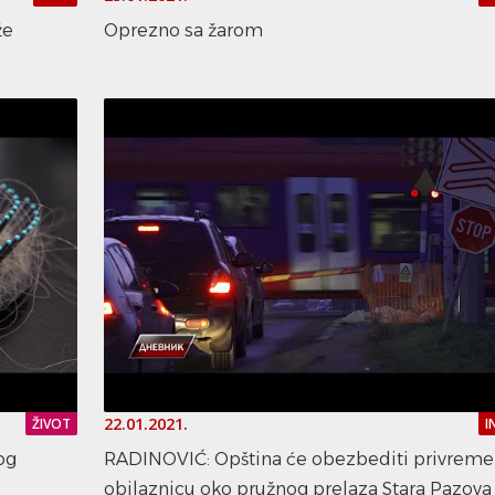
že
Oprezno sa žarom
22.01.2021.
ŽIVOT
I
og
RADINOVIĆ: Opština će obezbediti privrem
obilaznicu oko pružnog prelaza Stara Pazova 