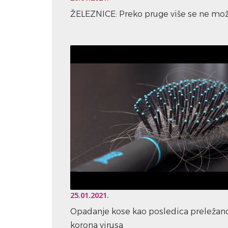
ŽELEZNICE: Preko pruge više se ne mo
25.01.2021.
Opadanje kose kao posledica preležan
korona virusa