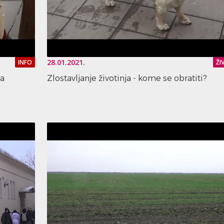
28.01.2021.
INFO
ŽI
ja
Zlostavljanje životinja - kome se obratiti?