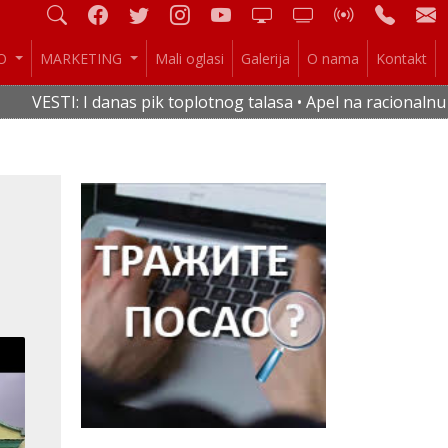
IO
MARKETING
Mali oglasi
Galerija
O nama
Kontakt
danas pik toplotnog talasa • Apel na racionalnu potrošnju vo