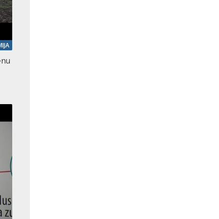
IJA
enu