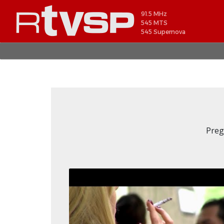
91.5 MHz
545 MTS
545 Supernova
Preg