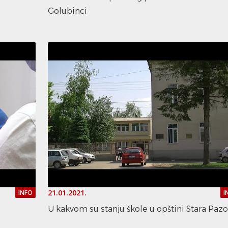
Golubinci
21.01.2021.
INFO
I
U kakvom su stanju škole u opštini Stara Paz