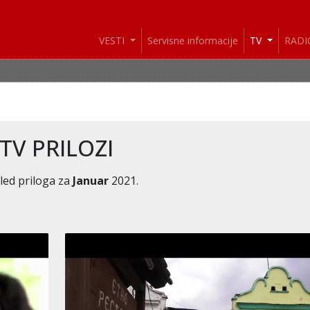
VESTI
Servisne informacije
TV
RAD
VESTI: I 
TV PRILOZI
led priloga za
Januar
2021.