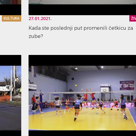
27.01.2021.
KULTURA
ŽI
Kada ste poslednji put promenili četkicu za
zube?