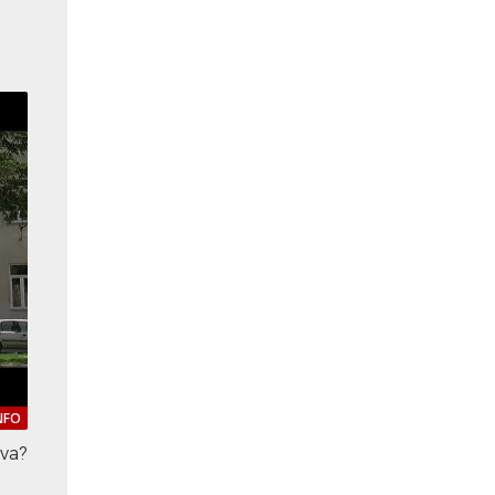
NFO
ova?