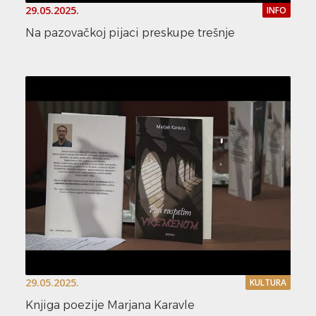
29.05.2025.
INFO
Na pazovačkoj pijaci preskupe trešnje
29.05.2025.
KULTURA
Knjiga poezije Marjana Karavle