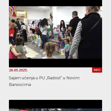
26.05.2025.
INFO
Sajam učenja u PU „Radost“ u Novim
Banovcima