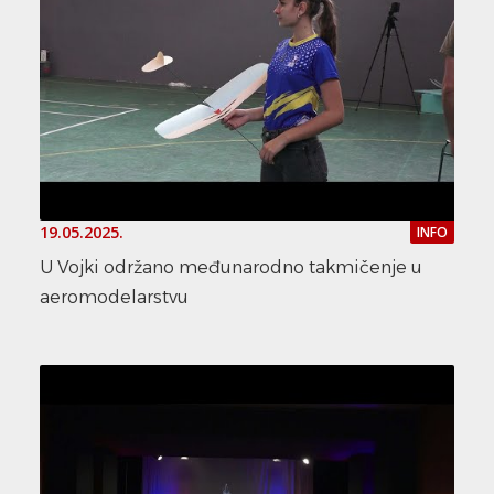
19.05.2025.
INFO
U Vojki održano međunarodno takmičenje u
aeromodelarstvu