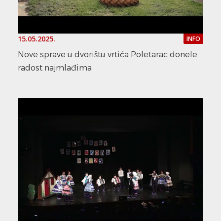
15.05.2025.
INFO
Nove sprave u dvorištu vrtića Poletarac donele
radost najmlađima