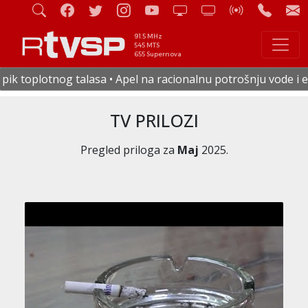
91.5 MHz
545 MTS
655 Supernova
 Apel na racionalnu potrošnju vode i električne energije • U
TV PRILOZI
Pregled priloga za
Maj
2025.