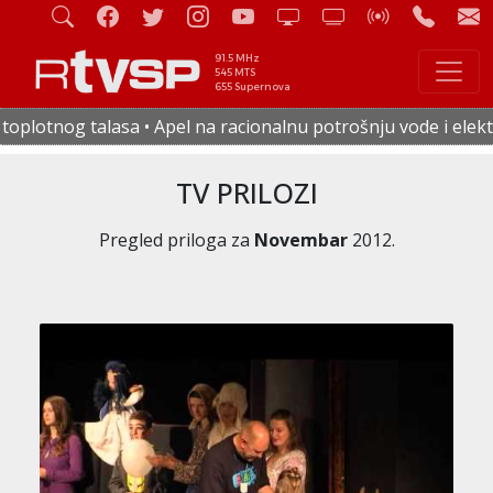
91.5 MHz
545 MTS
655 Supernova
el na racionalnu potrošnju vode i električne energije • U če
TV PRILOZI
Pregled priloga za
Novembar
2012.