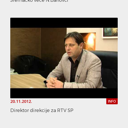
Sremačko veče N.Banovci
20.11.2012.
INFO
Direktor direkcije za RTV SP