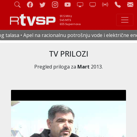
91.5 MHz
545 MTS
655 Supernova
cionalnu potrošnju vode i električne energije • U četvrtak s
TV PRILOZI
Pregled priloga za
Mart
2013.