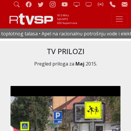
91.5 MHz
545 MTS
655 Supernova
el na racionalnu potrošnju vode i električne energije • U če
TV PRILOZI
Pregled priloga za
Maj
2015.