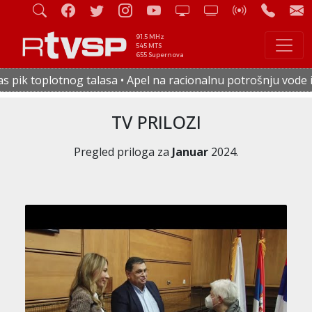
91.5 MHz
545 MTS
655 Supernova
asa • Apel na racionalnu potrošnju vode i električne energi
TV PRILOZI
Pregled priloga za
Januar
2024.