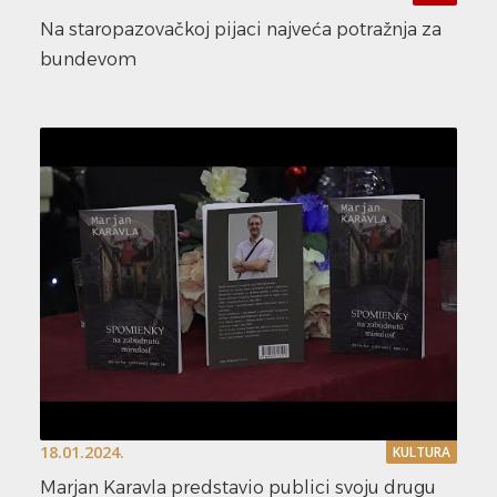
Na staropazovačkoj pijaci najveća potražnja za
bundevom
18.01.2024.
KULTURA
Marjan Karavla predstavio publici svoju drugu