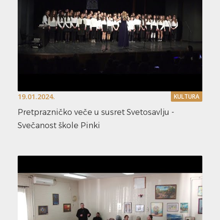
19.01.2024.
KULTURA
Pretprazničko veče u susret Svetosavlju -
Svečanost škole Pinki