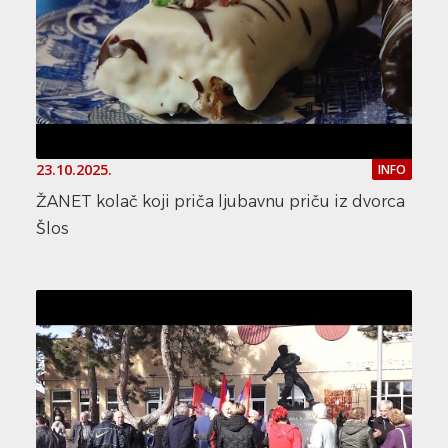
23.10.2025.
INFO
ŽANET kolač koji priča ljubavnu priču iz dvorca
Šlos