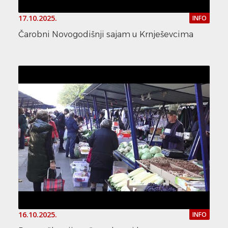
17.10.2025.
INFO
Čarobni Novogodišnji sajam u Krnješevcima
16.10.2025.
INFO