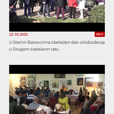
22.10.2025.
INFO
U Starim Banovcima obeležen dan oslobođenja
u Drugom svetskom ratu