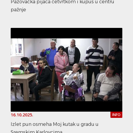
Pazovačka pijaca četvrtkom i kupus u centru
pažnje
16.10.2025.
INFO
Izlet pun osmeha Moj kutak u gradu u
Sremskim Karlovcima