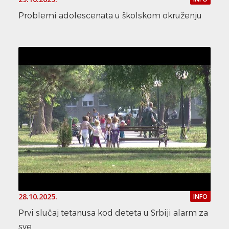
Problemi adolescenata u školskom okruženju
28.10.2025.
INFO
Prvi slučaj tetanusa kod deteta u Srbiji alarm za
sve