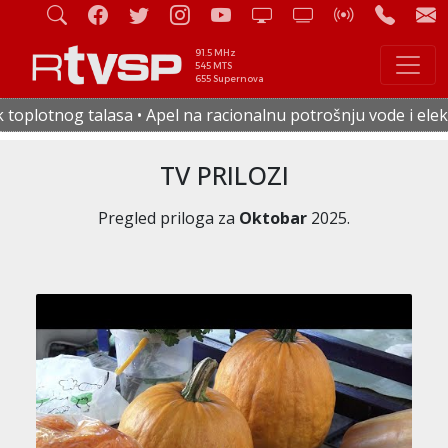
91.5 MHz
545 MTS
655 Supernova
 na racionalnu potrošnju vode i električne energije • U četv
TV PRILOZI
Pregled priloga za
Oktobar
2025.