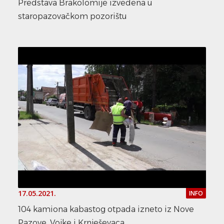
Predstava Brakolomije izvedena u
staropazovačkom pozorištu
17.05.2021.
INFO
104 kamiona kabastog otpada izneto iz Nove
Pazove, Vojke i Krnješevaca