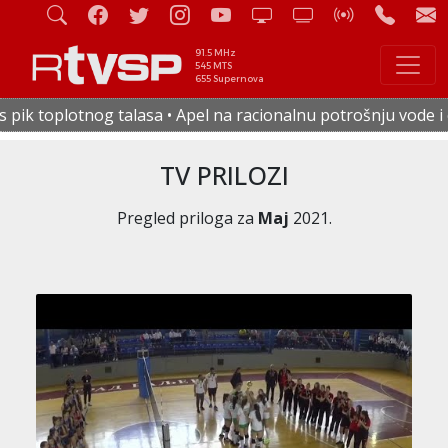
91.5 MHz
545 MTS
655 Supernova
Apel na racionalnu potrošnju vode i električne energije • U 
TV PRILOZI
Pregled priloga za
Maj
2021.